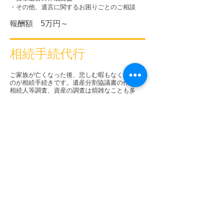
・その他、遺言に関するお困りごとのご相談
報酬額 5万円～
相続手続代行
ご家族が亡くなった後、悲しむ暇もなく始まる
のが相続手続きです。遺産分割協議書の作成や
相続人等調査、資産の調査は煩雑なことも多
く、手間と時間がかかります。少しでも困った
ことがある時には、抱え込まずに、行政書士へ
相談しましょう。
・遺産分割協議書の作成と届出
・相続人等調査
・資産調査
報酬額 5万円～
お悩みの
ご相談
生活する中での様々な悩みごとやお困りごと
は、当事務所へお気軽にご相談ください。行政