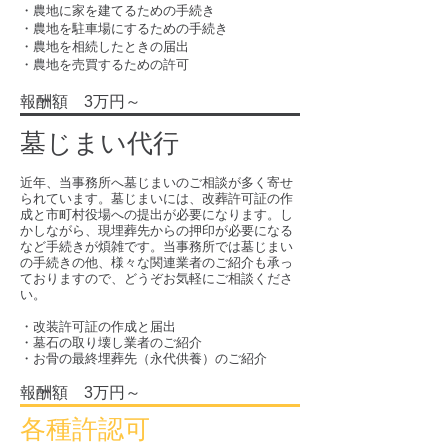
・農地に家を建てるための手続き
・農地を駐車場にするための手続き
・農地を相続したときの届出
・農地を売買するための許可
報酬額 3万円～
墓じまい代行
近年、当事務所へ墓じまいのご相談が多く寄せ
られています。墓じまいには、改葬許可証の作
成と市町村役場への提出が必要になります。し
かしながら、現埋葬先からの押印が必要になる
など手続きが煩雑です。当事務所では墓じまい
の手続きの他、様々な関連業者のご紹介も承っ
ておりますので、どうぞお気軽にご相談くださ
い。
・改装許可証の作成と届出
・墓石の取り壊し業者のご紹介
・お骨の最終埋葬先（永代供養）のご紹介
報酬額 3万円～
各種許認可